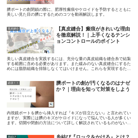
臍ポートの創閉鎖の際に、肥厚性瘢痕やケロイドを予防するとともに
美しい見た目の臍にするためのコツを動画解説します。
【真皮縫合】瘢痕がきれいな理由
真皮縫合
を徹底解説！｜上手くなるテンシ
ョンコントロールのポイント
美しい真皮縫合を実践するには、充分な量の真皮組織を縫合糸で結紮
する範囲に含める必要があります。また緩みのない真皮縫合にするた
めには脂肪組織を排除しなくてはいけません。これらを実現するため
に必要なハンドリングとテンションコントロールについて解説しま
す。
臍ポートの創が汚くなるのはナゼ
必須！！
か？｜理由を知って対策をしよう
内視鏡ポートを臍から挿入すれば『キズが目立たない』と言われてい
ますが、実際には臍のキズがケロイドになって悩んでいる人が多くい
ます。切開や閉創の方法について詳しく解説されているものがないよ
うでしたので、臍のキズをキレイにする方法についてまとめました。
糸結び『ロックをかける』とは？
糸結び