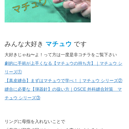
みんな大好き
マチュウ
です
大好きじゃね〜よ！って方は一度是非コチラをご覧下さい
劇的に手術が上手くなる【マチュウの持ち方】｜マチュウ シ
リーズ①
【真皮縫合】まずはマチュウで学べ！｜マチュウ シリーズ②
縫合に必要な【弾器針】の扱い方｜OSCE 外科縫合対策 マ
チュウ シリーズ③
リングに母指を入れないことで