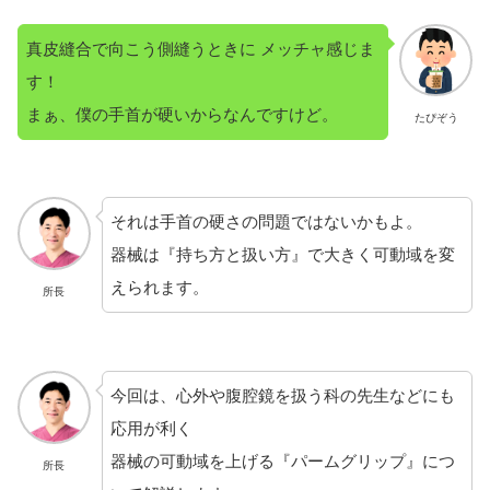
真皮縫合で向こう側縫うときに メッチャ感じま
す！
まぁ、僕の手首が硬いからなんですけど。
たぴぞう
それは手首の硬さの問題ではないかもよ。
器械は『持ち方と扱い方』で大きく可動域を変
えられます。
所長
今回は、心外や腹腔鏡を扱う科の先生などにも
応用が利く
器械の可動域を上げる『パームグリップ』につ
所長