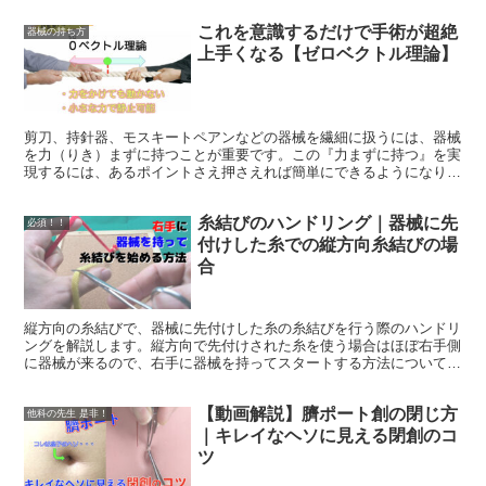
これを意識するだけで手術が超絶
器械の持ち方
上手くなる【ゼロベクトル理論】
剪刀、持針器、モスキートペアンなどの器械を繊細に扱うには、器械
を力（りき）まずに持つことが重要です。この『力まずに持つ』を実
現するには、あるポイントさえ押さえれば簡単にできるようになりま
す。全ての手技につながる所長の理論を解説します。
糸結びのハンドリング｜器械に先
必須！！
付けした糸での縦方向糸結びの場
合
縦方向の糸結びで、器械に先付けした糸の糸結びを行う際のハンドリ
ングを解説します。縦方向で先付けされた糸を使う場合はほぼ右手側
に器械が来るので、右手に器械を持ってスタートする方法について解
説しています。
【動画解説】臍ポート創の閉じ方
他科の先生 是非！
｜キレイなヘソに見える閉創のコ
ツ