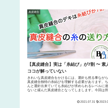
真皮縫合
【真皮縫合】実は「糸結び」が7割 〜 素
ココが解っていない
きれいな真皮縫合をかけるには、運針も然る事なが
真皮縫合独特の糸結びを理解する必要があります。
んと運針出来ていても糸結びが求められるレベルに
ないと緩んだ真皮縫合となってしまします。今回は
が推奨する真皮縫合の糸結び法を解説します。
2021.07.31
2023.0