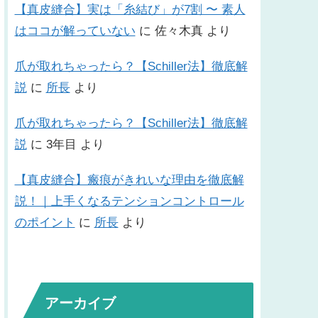
【真皮縫合】実は「糸結び」が7割 〜 素人
はココが解っていない
に
佐々木真
より
爪が取れちゃったら？【Schiller法】徹底解
説
に
所長
より
爪が取れちゃったら？【Schiller法】徹底解
説
に
3年目
より
【真皮縫合】瘢痕がきれいな理由を徹底解
説！｜上手くなるテンションコントロール
のポイント
に
所長
より
アーカイブ