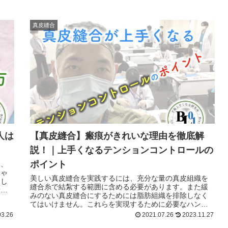
真皮縫合
人は
【真皮縫合】瘢痕がきれいな理由を徹底解
説！｜上手くなるテンションコントロールの
ポイント
ら、
ちゃ
美しい真皮縫合を実践するには、充分な量の真皮組織を
達し
縫合糸で結紮する範囲に含める必要があります。また緩
所長
みのない真皮縫合にするためには脂肪組織を排除しなく
てはいけません。これらを実現するために必要なハンド
リングとテンションコントロールについて解説します。
3.26
2021.07.26
2023.11.27