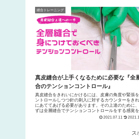
縫合トレーニング
真皮縫合が上手くなるために必要な『全
合のテンションコントロール』
真皮縫合をきれいにかけるには、皮膚の角度や緊張
ントロールしつつ針の刺入に対するカウンターをき
にあててあげる必要があります。その上達のために
ずは全層縫合でテンションコントロールをする感覚
につけておきましょう。今回は全層縫合で意識して
2021.07.11
2021.1
べきテンションコントロールのポイントを解説しま
ス