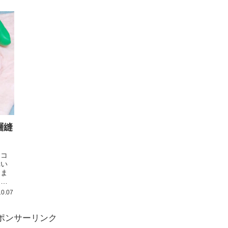
層縫
をコ
れい
、ま
を身
おく
0.07
す。
ポンサーリンク