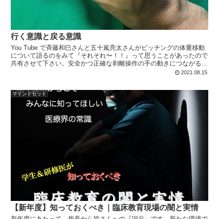
行く意識と戻る意識
You Tube で斉藤和巳さんと五十嵐亮太さんがピッチングの体重移動
について語るのをみて『それそれ〜！！』って思うことがあったので
共有させて下さい。安全かつ正確な剥離操作の手の動きにつながるポ
イントが見えてきますよ。
2021.08.15
マインドセット
【新年度】知っておくべき｜臨床教育現場の闇と実情
新年度にあたって、所長から皆さんへの『訓示』です。新たな環境で