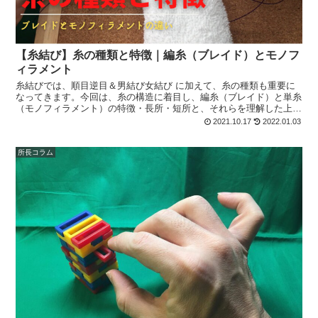
【糸結び】糸の種類と特徴｜編糸（ブレイド）とモノフ
ィラメント
糸結びでは、順目逆目＆男結び女結び に加えて、糸の種類も重要に
なってきます。今回は、糸の構造に着目し、編糸（ブレイド）と単糸
（モノフィラメント）の特徴・長所・短所と、それらを理解した上で
の糸の選択やブレイドを使ったロックについて解説します。
2021.10.17
2022.01.03
所長コラム