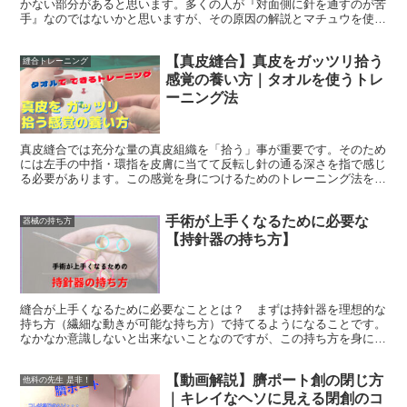
かない部分があると思います。多くの人が『対面側に針を通すのが苦
手』なのではないかと思いますが、その原因の解説とマチュウを使っ
た解決策について動画で解説します。きっとマチュウで真皮縫合がや
りたくなりますよ。
【真皮縫合】真皮をガッツリ拾う
縫合トレーニング
感覚の養い方｜タオルを使うトレ
ーニング法
真皮縫合では充分な量の真皮組織を「拾う」事が重要です。そのため
には左手の中指・環指を皮膚に当てて反転し針の通る深さを指で感じ
る必要があります。この感覚を身につけるためのトレーニング法を紹
介します。コレが身につくと真皮縫合での針刺しも回避できます。
手術が上手くなるために必要な
器械の持ち方
【持針器の持ち方】
縫合が上手くなるために必要なこととは？ まずは持針器を理想的な
持ち方（繊細な動きが可能な持ち方）で持てるようになることです。
なかなか意識しないと出来ないことなのですが、この持ち方を身につ
けることで縫合のエキスパートへの道がグッと縮まりますよ。
【動画解説】臍ポート創の閉じ方
他科の先生 是非！
｜キレイなヘソに見える閉創のコ