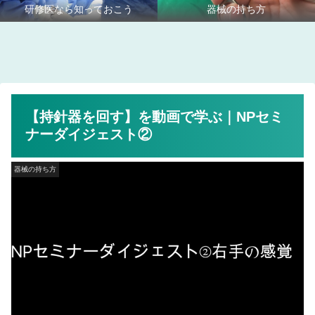
研修医なら知っておこう
器械の持ち方
【持針器を回す】を動画で学ぶ｜NPセミ
ナーダイジェスト②
器械の持ち方