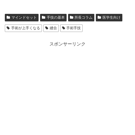
マインドセット
手技の基本
所長コラム
医学生向け
手術が上手くなる
縫合
手術手技
スポンサーリンク