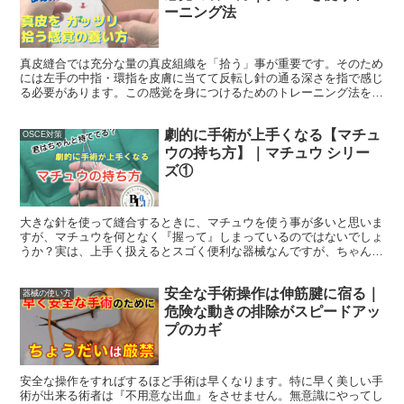
ーニング法
真皮縫合では充分な量の真皮組織を「拾う」事が重要です。そのため
には左手の中指・環指を皮膚に当てて反転し針の通る深さを指で感じ
る必要があります。この感覚を身につけるためのトレーニング法を紹
介します。コレが身につくと真皮縫合での針刺しも回避できます。
劇的に手術が上手くなる【マチュ
OSCE対策
ウの持ち方】｜マチュウ シリー
ズ①
大きな針を使って縫合するときに、マチュウを使う事が多いと思いま
すが、マチュウを何となく『握って』しまっているのではないでしょ
うか？実は、上手く扱えるとスゴく便利な器械なんですが、ちゃんと
持たないと能力が活かせません。今回は、マチュウの能力を引き出す
持ち方について解説します。
安全な手術操作は伸筋腱に宿る｜
器械の使い方
危険な動きの排除がスピードアッ
プのカギ
安全な操作をすればするほど手術は早くなります。特に早く美しい手
術が出来る術者は『不用意な出血』をさせません。無意識にやってし