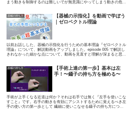
まう動きを制御するのは難しいでが無意識にやってしまう動きの危険
性を減らすことは可能です。今回は如何に無意識の動きを意識して安
全性を担保するか？のポイントについて解説します。
【器械の示指化】を動画で学ぼう
器械の持ち方
｜ゼロベクトル理論
以前お話しした、器械の示指化を行うための基本理論『ゼロベクトル
理論』について、解説動画をアップしました。episode 005 で解説し
きれなかった細かな点について、動画を見直すと理解が深まると思い
ます。
【手術上達の第一歩】基本は左
器械の持ち方
手！〜鑷子の持ち方を極める〜
手術が上手くなる近道は何か？それは右手では無く『左手を使いこな
すこと』です。右手の動きを有効にアシストするために覚えるべき左
手の使い方の第一歩として 繊細に使いこなせる鑷子の持ち方につい
て解説していきます。